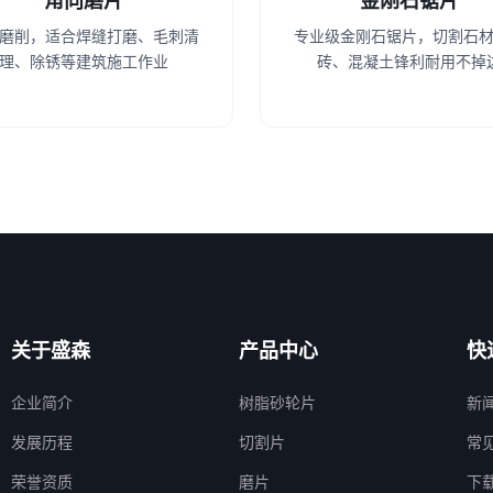
角向磨片
金刚石锯片
磨削，适合焊缝打磨、毛刺清
专业级金刚石锯片，切割石
理、除锈等建筑施工作业
砖、混凝土锋利耐用不掉
关于盛森
产品中心
快
企业简介
树脂砂轮片
新
发展历程
切割片
常
荣誉资质
磨片
下