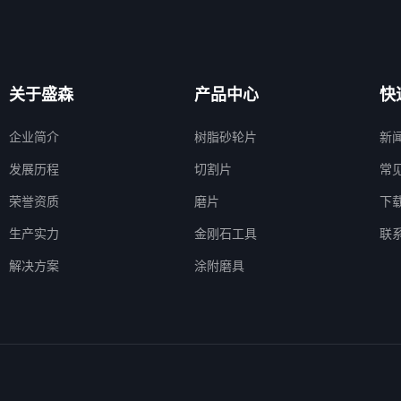
关于盛森
产品中心
快
企业简介
树脂砂轮片
新
发展历程
切割片
常
荣誉资质
磨片
下
生产实力
金刚石工具
联
解决方案
涂附磨具